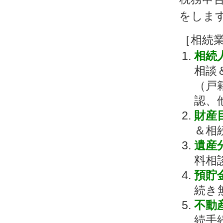
をしま
［相続
相続
相談
（戸
認、
財産
＆相
遺産
料相
預貯
続き
不動
続手