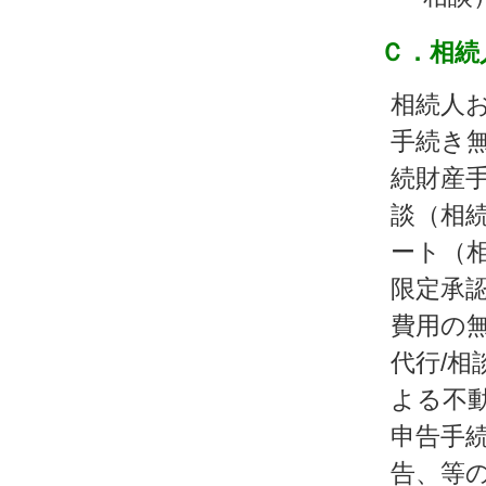
Ｃ．相続
相続人
手続き
続財産手
談（相
ート（相
限定承
費用の
代行/相
よる不
申告手
告、等