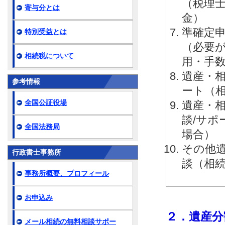
（税理
寄与分とは
金）
準確定申
特別受益とは
（必要
相続税について
用・手
遺産・相
参考情報
ート（
全国公証役場
遺産・相
談/サ
全国法務局
場合）
その他
行政書士事務所
談（相
事務所概要、プロフィール
お申込み
２．遺産分
メール相続の無料相談サポー