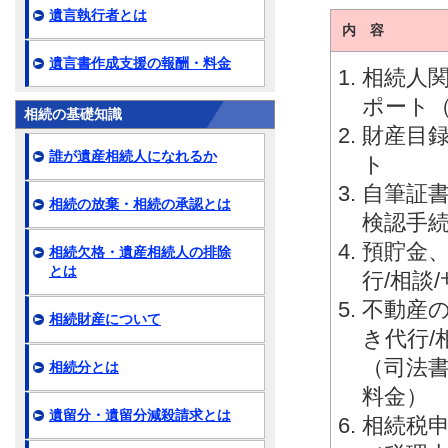
遺言執行者とは
内 容
遺言書作成支援の報酬・料金
相続人関
ポート
相続の基礎知識
財産目録
誰が遺産相続人になれるか
ト
自筆証
相続の放棄・相続の承認とは
検認手続
預貯金
相続欠格・遺産相続人の排除
とは
行/相談
不動産
相続財産について
き代行/
（司法
相続分とは
料金）
遺留分・遺留分減殺請求とは
相続税申