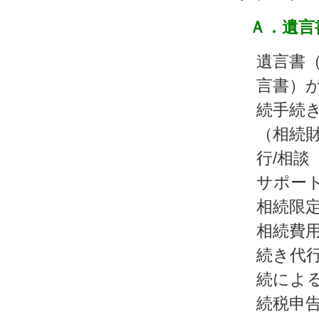
Ａ．遺言
遺言書
言書）
続手続
（相続
行/相談
サポート
相続限
相続費
続き代行
続によ
続税申