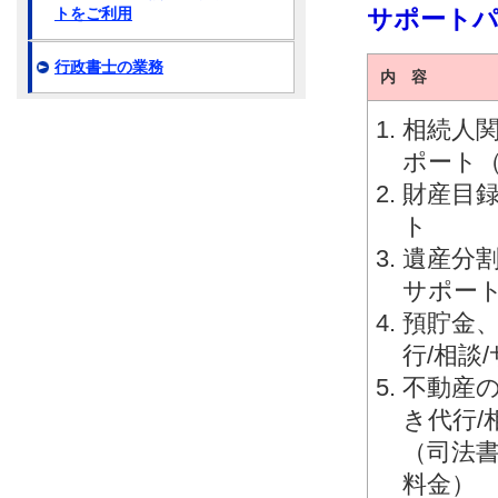
サポート
トをご利用
行政書士の業務
内 容
相続人関
ポート
財産目録
ト
遺産分割
サポー
預貯金
行/相談
不動産
き代行/
（司法
料金）