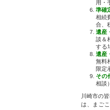
用・
準確
相続
合、
遺産
談＆
する
遺産
無料
限定
その
相談
川崎市の皆
は、まごこ