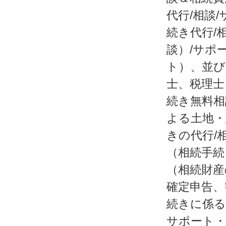
代行/相談
続き代行/
談）/サポ
ト）、並び
士、税理士
続き無料相
よる土地・
きの代行/
（相続手続
（相続財産
確定申告、
続きに係る
サポート