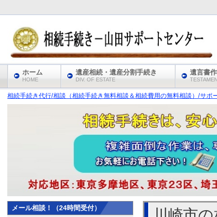
ホーム
遺産相続・遺産分割手続き
遺言書作
HOME
DIV. OF ESTATE
TESTAME
相続手続き代行/相談（相続手続き無料相談＆相続費用の無料相談）/サポート
メール相談！（24時間受付）
川崎市の