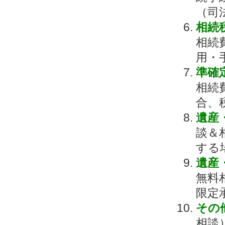
（司
相続
相続
用・
準確
相続
合、
遺産
談＆
する
遺産
無料
限定
その
相談