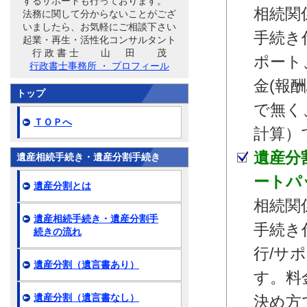
するサポートも行っております。
相続関
法務に関して分からないことがござ
いましたら、お気軽にご相談下さい
手続き
起業・再生・活性化コンサルタント
行 政 書 士 山 田 茂
ポート
行政書士事務所 ・ プロフィール
金(報
トップ
で無く
ＴＯＰへ
計算）
遺産分
遺産相続手続き・遺産分割手続き
ートパ
遺産分割とは
相続関
遺産相続手続き・遺産分割手
手続き
続きの流れ
行/サ
遺産分割（遺言書あり）
す。料
遺産分割（遺言書なし）
決め方