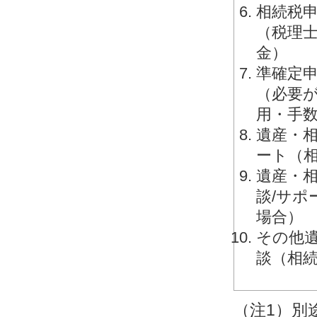
相続税申
（税理
金）
準確定申
（必要
用・手
遺産・相
ート（
遺産・相
談/サ
場合）
その他
談（相
（注1）別