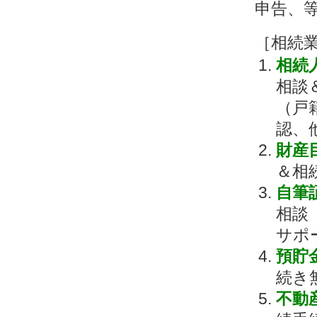
申告、
［相続
相続
相談
（戸
認、
財産
＆相
自筆
相談
サポ
預貯
続き
不動