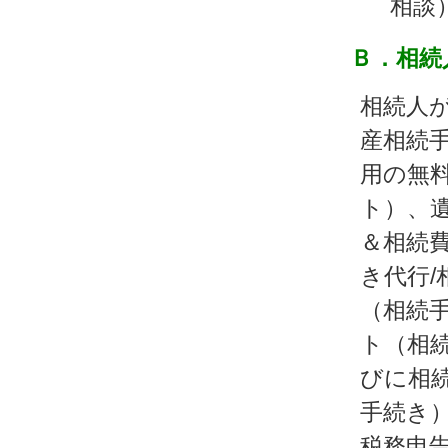
相談
Ｂ．相続
相続人
産相続
用の無料
ト）、
＆相続
き代行/
（相続
ト（相続
びに相
手続き
税務申