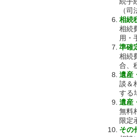
続手
（司
相続
相続
用・
準確
相続
合、
遺産
談＆
する
遺産
無料
限定
その