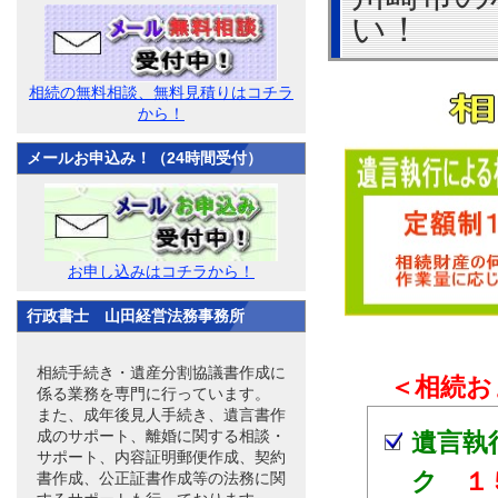
い！
相続の無料相談、無料見積りはコチラ
から！
メールお申込み！（24時間受付）
お申し込みはコチラから！
行政書士 山田経営法務事務所
相続手続き・遺産分割協議書作成に
＜相続お
係る業務を専門に行っています。
また、成年後見人手続き、遺言書作
成のサポート、離婚に関する相談・
遺言執
サポート、内容証明郵便作成、契約
ク
１
書作成、公正証書作成等の法務に関