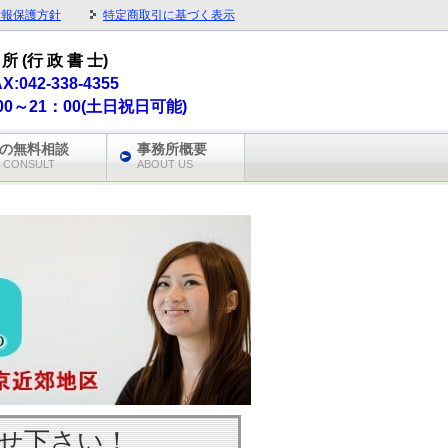
情報保護方針
特定商取引に基づく表示
所 (行 政 書 士)
AX:042-338-4355
0～21：00(土日祝日可能)
の無料相談
事務所概要
 CONSULT
ABOUT US
せ下さい！