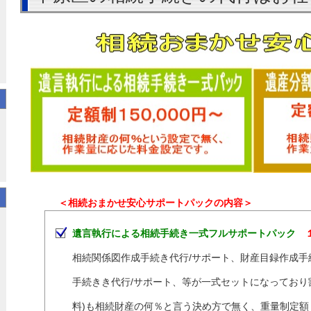
＜相続おまかせ安心サポートパックの内容＞
遺言執行による相続手続き一式フルサポートパック
相続関係図作成手続き代行/サポート、財産目録作成手
手続きき代行/サポート、等が一式セットになっており割
料)も相続財産の何％と言う決め方で無く、重量制定額