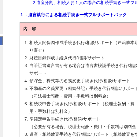
２遺産分割、相続人お１人の場合の相続手続き一式フ
１．遺言執行による相続手続き一式フルサポートパック
内 容
相続人関係図作成手続き代行/相談/サポート（戸籍謄本
り寄せ）
財産目録作成手続き代行/相談/サポート
自筆証書遺言書が有る場合は遺言書検認手続き代行/相談
サポート
預貯金、株式等の名義変更手続き代行/相談/サポート
不動産の名義変更（相続登記）手続き代行/相談/サポー
（司法書士報酬・費用・手数料は別料金）
相続税申告手続き代行/相談/サポート（税理士報酬・費
用・手数料は別料金）
準確定申告手続き代行/相談/サポート
（必要が有る場合、税理士報酬・費用・手数料は別料金
遺産・相続放棄手続き代行/相談/サポート（相続放棄を