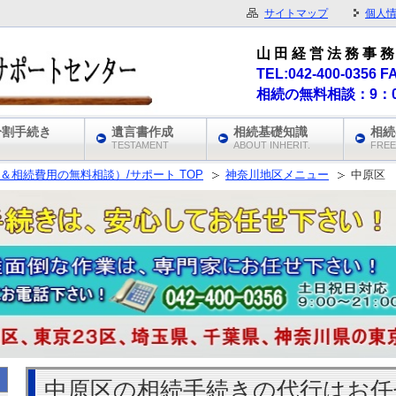
サイトマップ
個人
山 田 経 営 法 務 事 務 
TEL:042-400-0356 F
相続の無料相談：9：0
分割手続き
遺言書作成
相続基礎知識
相続
TESTAMENT
ABOUT INHERIT.
FREE
＆相続費用の無料相談）/サポート TOP
神奈川地区メニュー
中原区
中原区の相続手続きの代行はお任