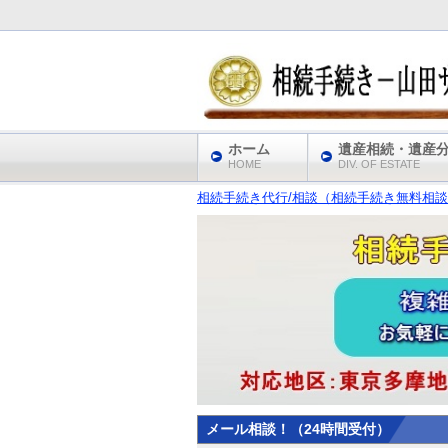
ホーム
遺産相続・遺産
HOME
DIV. OF ESTATE
相続手続き代行/相談（相続手続き無料相談
メール相談！（24時間受付）