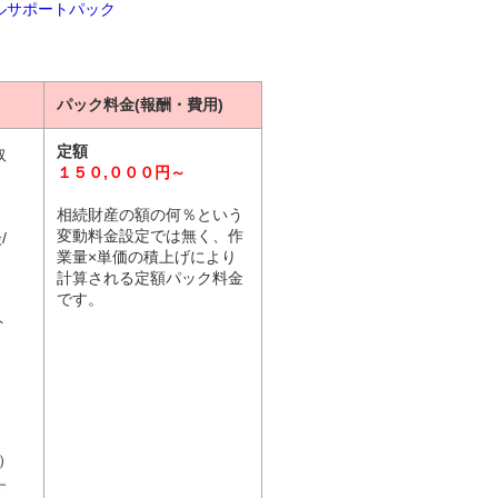
ルサポートパック
パック料金(報酬・費用)
定額
取
１５０,０００円～
相続財産の額の何％という
変動料金設定では無く、作
/
業量×単価の積上げにより
計算される定額パック料金
です。
ト
）
す