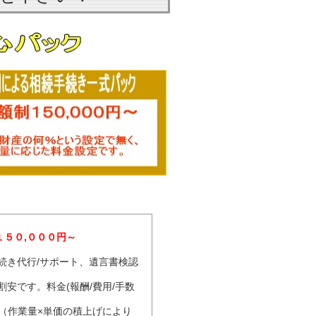
１５０,０００円～
続き代行/サポート、遺言書検認
安です。料金(報酬/費用/手数
（作業量×単価の積上げにより