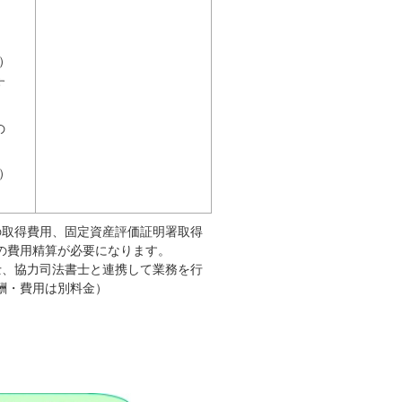
）
す
の
）
の取得費用、固定資産評価証明署取得
の費用精算が必要になります。
士、協力司法書士と連携して業務を行
酬・費用は別料金）