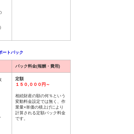
の
）
ポートパック
パック料金(報酬・費用)
定額
取
１５０,０００円～
相続財産の額の何％という
変動料金設定では無く、作
業量×単価の積上げにより
計算される定額パック料金
ト
です。