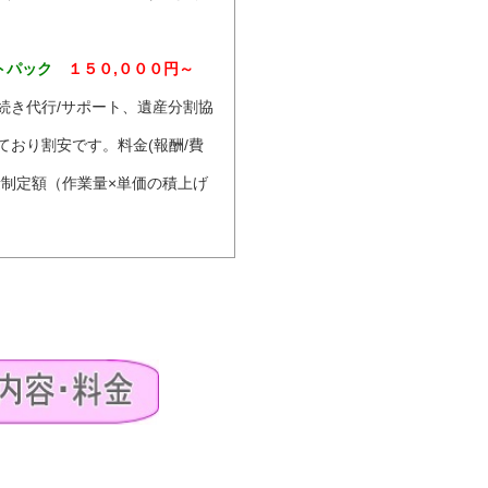
トパック
１５０,０００円～
続き代行/サポート、遺産分割協
ており割安です。料金(報酬/費
量制定額（作業量×単価の積上げ