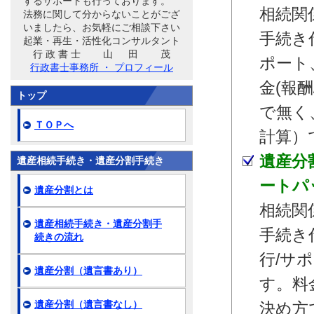
するサポートも行っております。
相続関
法務に関して分からないことがござ
いましたら、お気軽にご相談下さい
手続き
起業・再生・活性化コンサルタント
行 政 書 士 山 田 茂
ポート
行政書士事務所 ・ プロフィール
金(報
トップ
で無く
ＴＯＰへ
計算）
遺産分
遺産相続手続き・遺産分割手続き
ートパ
遺産分割とは
相続関
遺産相続手続き・遺産分割手
手続き
続きの流れ
行/サ
遺産分割（遺言書あり）
す。料
遺産分割（遺言書なし）
決め方