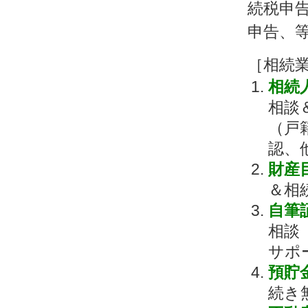
続税申
申告、
［相続
相続
相談
（戸
認、
財産
＆相
自筆
相談
サポ
預貯
続き