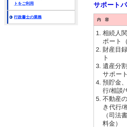
サポート
トをご利用
行政書士の業務
内 容
相続人関
ポート
財産目録
ト
遺産分割
サポー
預貯金
行/相談
不動産
き代行/
（司法
料金）