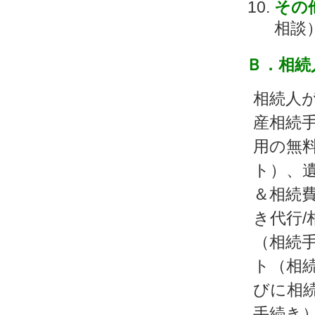
その
相談
Ｂ．相続
相続人
産相続
用の無料
ト）、
＆相続
き代行/
（相続
ト（相続
びに相
手続き