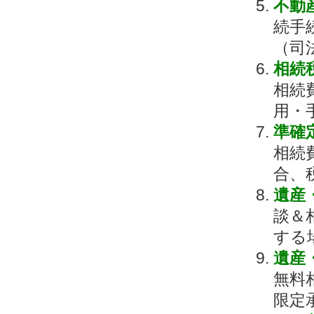
不動
続手
（司
相続
相続
用・
準確
相続
合、
遺産
談＆
する
遺産
無料
限定