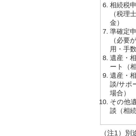
相続税申
（税理
金）
準確定申
（必要
用・手
遺産・相
ート（
遺産・相
談/サ
場合）
その他
談（相
（注1）別