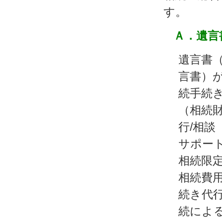
す。
Ａ．遺言
遺言書
言書）
続手続
（相続
行/相談
サポート
相続限
相続費
続き代行
続によ