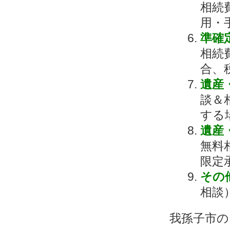
相続
用・
準確
相続
合、
遺産
談＆
する
遺産
無料
限定
その
相談
我孫子市の