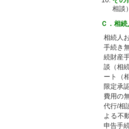
その
相談
Ｃ．相続
相続人
手続き
続財産手
談（相
ート（相
限定承
費用の
代行/相
よる不
申告手