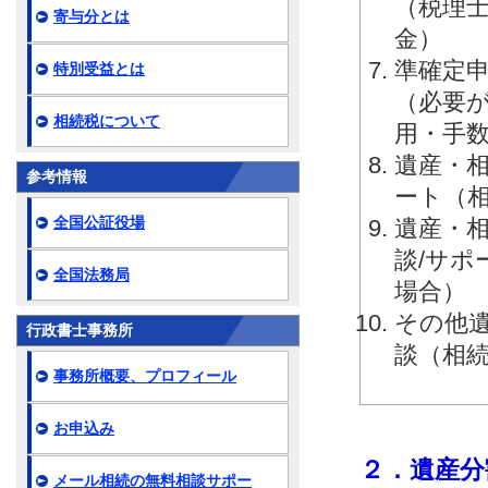
（税理
寄与分とは
金）
準確定申
特別受益とは
（必要
相続税について
用・手
遺産・相
参考情報
ート（
全国公証役場
遺産・相
談/サ
全国法務局
場合）
その他
行政書士事務所
談（相
事務所概要、プロフィール
お申込み
２．遺産分
メール相続の無料相談サポー