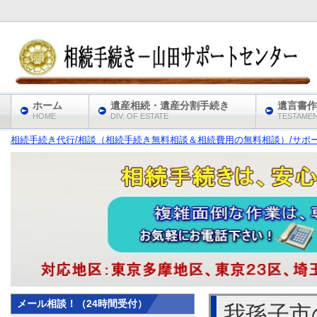
ホーム
遺産相続・遺産分割手続き
遺言書作
HOME
DIV. OF ESTATE
TESTAME
相続手続き代行/相談（相続手続き無料相談＆相続費用の無料相談）/サポート
メール相談！（24時間受付）
我孫子市