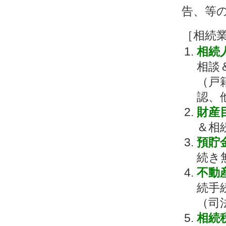
告、等
［相続
相続
相談
（戸
認、
財産
＆相
預貯
続き
不動
続手
（司
相続