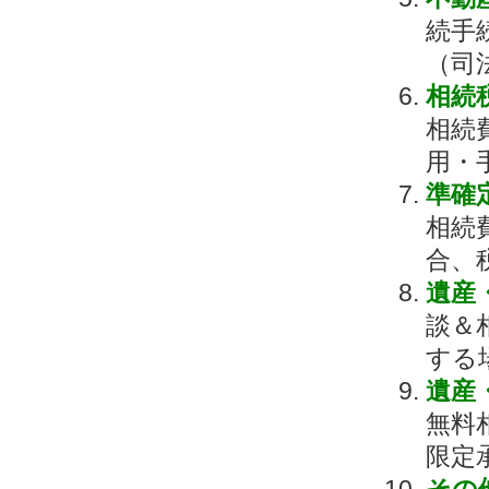
続手
（司
相続
相続
用・
準確
相続
合、
遺産
談＆
する
遺産
無料
限定