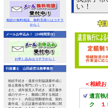
い！
相続の無料相談、無料見積りはコチラ
から！
メールお申込み！（24時間受付）
お申し込みはコチラから！
行政書士 山田経営法務事務所
相続手続き・遺産分割協議書作成に
＜相続お
係る業務を専門に行っています。
また、成年後見人手続き、遺言書作
成のサポート、離婚に関する相談・
遺言執
サポート、内容証明郵便作成、契約
ク
１
書作成、公正証書作成等の法務に関