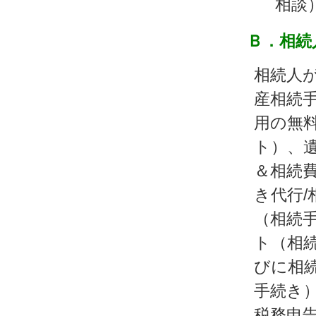
相談
Ｂ．相続
相続人
産相続
用の無料
ト）、
＆相続
き代行/
（相続
ト（相続
びに相
手続き
税務申