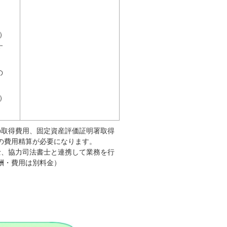
）
す
の
）
の取得費用、固定資産評価証明署取得
の費用精算が必要になります。
士、協力司法書士と連携して業務を行
酬・費用は別料金）