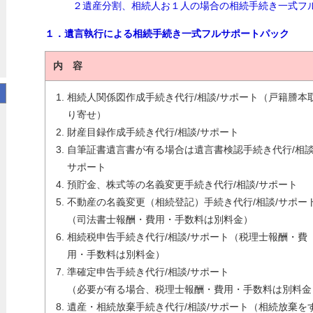
２遺産分割、相続人お１人の場合の相続手続き一式フ
１．遺言執行による相続手続き一式フルサポートパック
内 容
相続人関係図作成手続き代行/相談/サポート（戸籍謄本
り寄せ）
財産目録作成手続き代行/相談/サポート
自筆証書遺言書が有る場合は遺言書検認手続き代行/相談
サポート
預貯金、株式等の名義変更手続き代行/相談/サポート
不動産の名義変更（相続登記）手続き代行/相談/サポー
（司法書士報酬・費用・手数料は別料金）
相続税申告手続き代行/相談/サポート（税理士報酬・費
用・手数料は別料金）
準確定申告手続き代行/相談/サポート
（必要が有る場合、税理士報酬・費用・手数料は別料金
遺産・相続放棄手続き代行/相談/サポート（相続放棄を