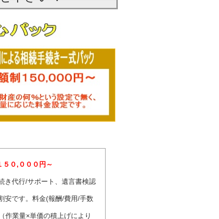
１５０,０００円～
続き代行/サポート、遺言書検認
安です。料金(報酬/費用/手数
（作業量×単価の積上げにより