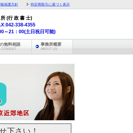
情報保護方針
特定商取引に基づく表示
所 (行 政 書 士)
AX:042-338-4355
0～21：00(土日祝日可能)
の無料相談
事務所概要
 CONSULT
ABOUT US
せ下さい！