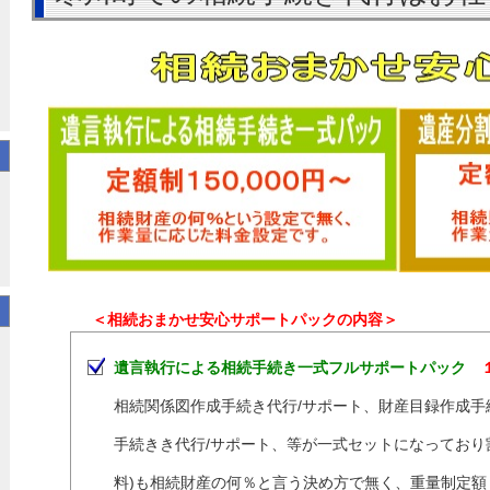
＜相続おまかせ安心サポートパックの内容＞
遺言執行による相続手続き一式フルサポートパック
相続関係図作成手続き代行/サポート、財産目録作成手
手続きき代行/サポート、等が一式セットになっており割
料)も相続財産の何％と言う決め方で無く、重量制定額