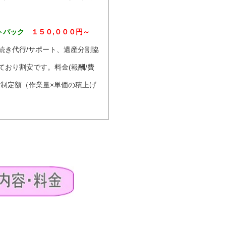
トパック
１５０,０００円～
続き代行/サポート、遺産分割協
ており割安です。料金(報酬/費
量制定額（作業量×単価の積上げ