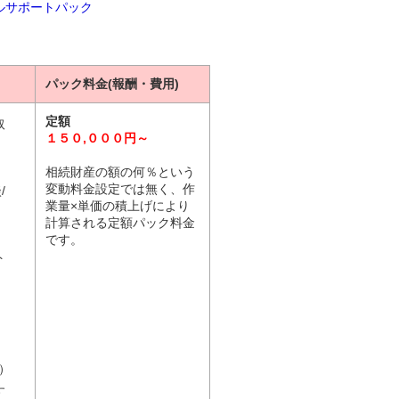
ルサポートパック
パック料金(報酬・費用)
定額
取
１５０,０００円～
相続財産の額の何％という
変動料金設定では無く、作
/
業量×単価の積上げにより
計算される定額パック料金
です。
ト
）
す