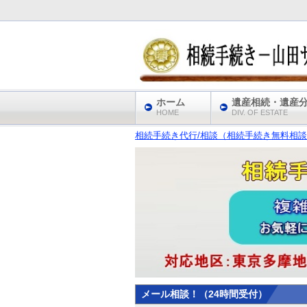
ホーム
遺産相続・遺産
HOME
DIV. OF ESTATE
相続手続き代行/相談（相続手続き無料相談
メール相談！（24時間受付）