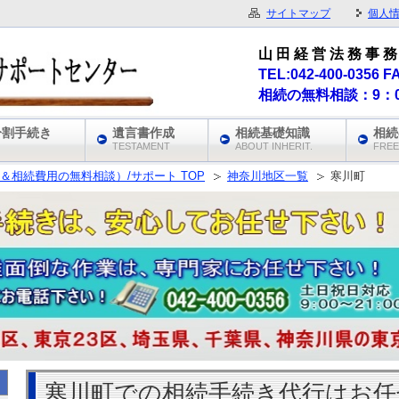
サイトマップ
個人
山 田 経 営 法 務 事 務 
TEL:042-400-0356 F
相続の無料相談：9：0
分割手続き
遺言書作成
相続基礎知識
相続
TESTAMENT
ABOUT INHERIT.
FREE
＆相続費用の無料相談）/サポート TOP
神奈川地区一覧
寒川町
寒川町での相続手続き代行はお任