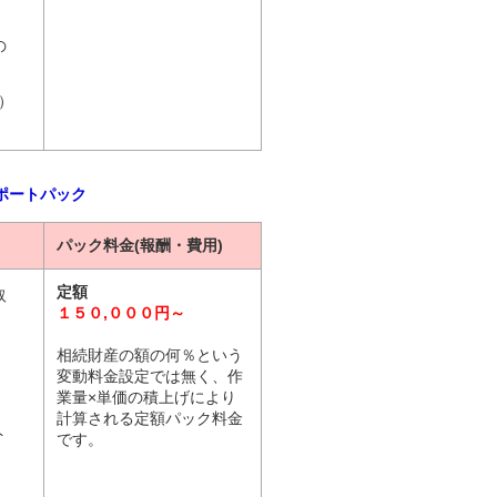
の
）
ポートパック
パック料金(報酬・費用)
定額
取
１５０,０００円～
相続財産の額の何％という
変動料金設定では無く、作
業量×単価の積上げにより
計算される定額パック料金
ト
です。