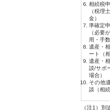
相続税申
（税理
金）
準確定申
（必要
用・手
遺産・相
ート（
遺産・相
談/サ
場合）
その他
談（相
（注1）別