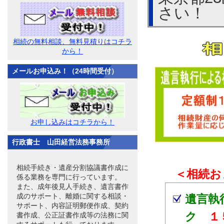
さい！
相続の無料相談、無料見積りはコチラ
から！
メールお申込み！（24時間受付）
お申し込みはコチラから！
行政書士 山田経営法務事務所
相続手続き・遺産分割協議書作成に
＜相続お
係る業務を専門に行っています。
また、成年後見人手続き、遺言書作
成のサポート、離婚に関する相談・
遺言執
サポート、内容証明郵便作成、契約
ク
１
書作成、公正証書作成等の法務に関