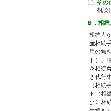
その
相談
Ｂ．相続
相続人
産相続
用の無料
ト）、
＆相続
き代行/
（相続
ト（相続
びに相
手続き