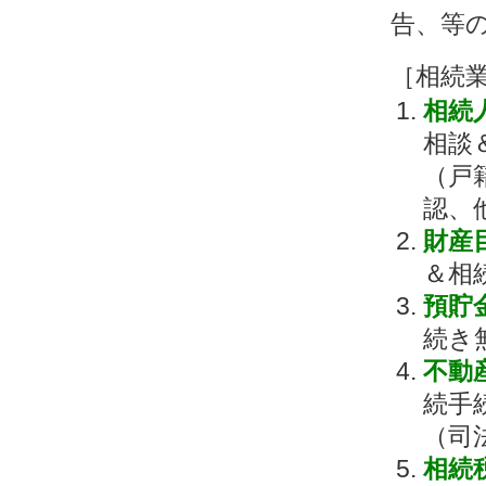
告、等
［相続
相続
相談
（戸
認、
財産
＆相
預貯
続き
不動
続手
（司
相続