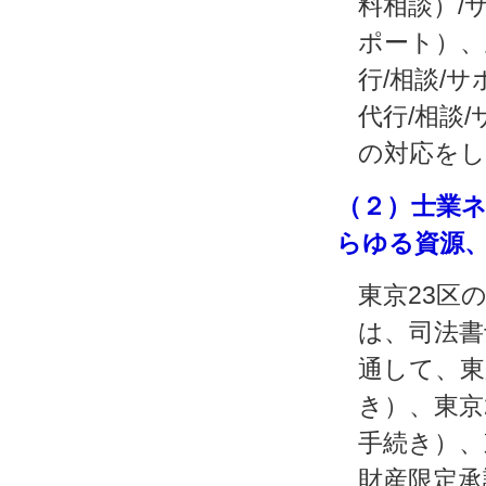
料相談）/
ポート）、
行/相談/
代行/相談
の対応を
（２）士業
らゆる資源
東京23区
は、司法書
通して、東
き）、東京
手続き）、
財産限定承