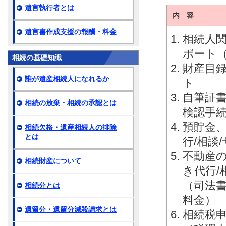
遺言執行者とは
内 容
遺言書作成支援の報酬・料金
相続人関
ポート
相続の基礎知識
財産目録
誰が遺産相続人になれるか
ト
自筆証
相続の放棄・相続の承認とは
検認手続
預貯金
相続欠格・遺産相続人の排除
とは
行/相談
不動産
相続財産について
き代行/
（司法
相続分とは
料金）
遺留分・遺留分減殺請求とは
相続税申