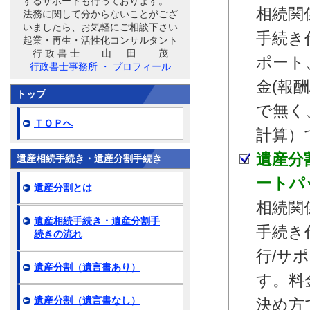
するサポートも行っております。
相続関
法務に関して分からないことがござ
いましたら、お気軽にご相談下さい
手続き
起業・再生・活性化コンサルタント
行 政 書 士 山 田 茂
ポート
行政書士事務所 ・ プロフィール
金(報
トップ
で無く
ＴＯＰへ
計算）
遺産分
遺産相続手続き・遺産分割手続き
ートパ
遺産分割とは
相続関
遺産相続手続き・遺産分割手
手続き
続きの流れ
行/サ
遺産分割（遺言書あり）
す。料
遺産分割（遺言書なし）
決め方