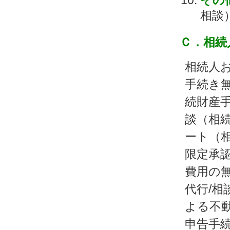
その
相談
Ｃ．相続
相続人
手続き
続財産手
談（相
ート（相
限定承
費用の
代行/相
よる不
申告手