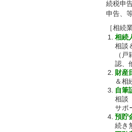
続税申
申告、
［相続
相続
相談
（戸
認、
財産
＆相
自筆
相談
サポ
預貯
続き