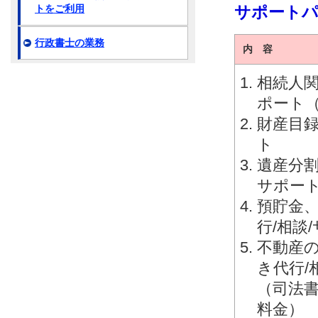
サポート
トをご利用
行政書士の業務
内 容
相続人関
ポート
財産目録
ト
遺産分割
サポー
預貯金
行/相談
不動産
き代行/
（司法
料金）