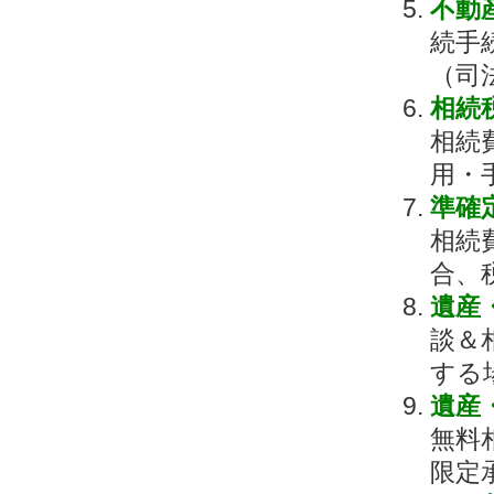
不動
続手
（司
相続
相続
用・
準確
相続
合、
遺産
談＆
する
遺産
無料
限定