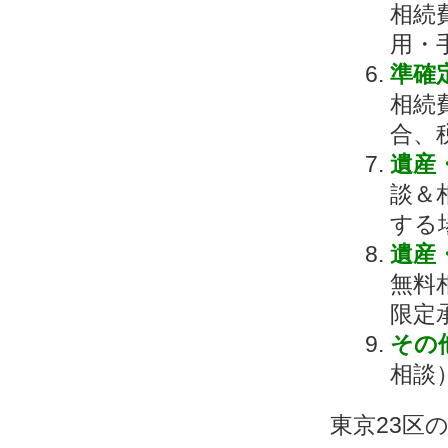
相続
用・
準確
相続
合、
遺産
談＆
する
遺産
無料
限定
その
相談
東京23区