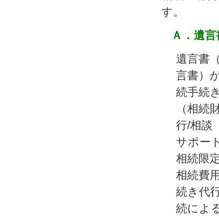
す。
Ａ．遺言
遺言書
言書）
続手続
（相続
行/相談
サポート
相続限
相続費
続き代行
続によ