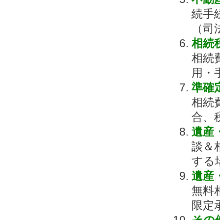
続手
（司
相続
相続
用・
準確
相続
合、
遺産
談＆
する
遺産
無料
限定