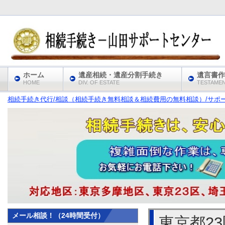
ホーム
遺産相続・遺産分割手続き
遺言書作
HOME
DIV. OF ESTATE
TESTAME
相続手続き代行/相談（相続手続き無料相談＆相続費用の無料相談）/サポート
メール相談！（24時間受付）
東京都2