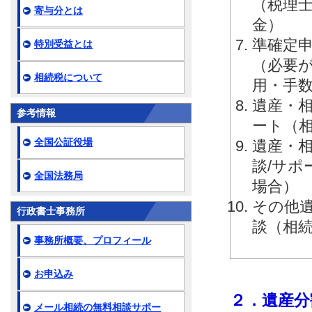
（税理
寄与分とは
金）
準確定申
特別受益とは
（必要
相続税について
用・手
遺産・相
参考情報
ート（
全国公証役場
遺産・相
談/サ
全国法務局
場合）
その他
行政書士事務所
談（相
事務所概要、プロフィール
お申込み
２．遺産分
メール相続の無料相談サポー