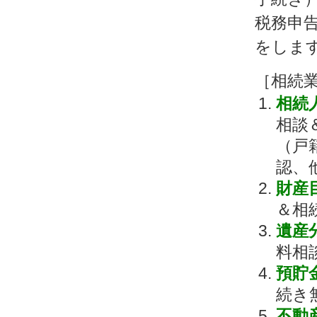
税務申
をしま
［相続
相続
相談
（戸
認、
財産
＆相
遺産
料相
預貯
続き
不動