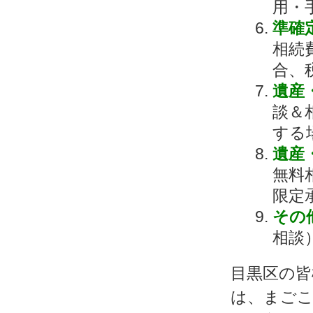
用・
準確
相続
合、
遺産
談＆
する
遺産
無料
限定
その
相談
目黒区の皆
は、まごこ