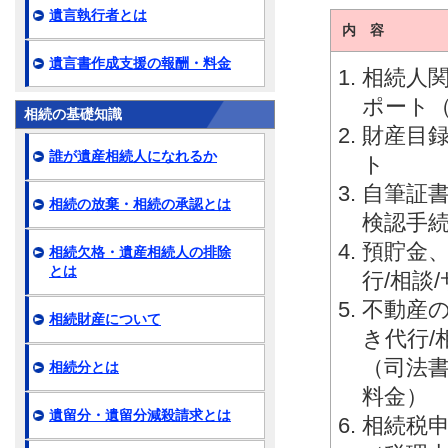
遺言執行者とは
内 容
遺言書作成支援の報酬・料金
相続人関
ポート
相続の基礎知識
財産目録
誰が遺産相続人になれるか
ト
自筆証
相続の放棄・相続の承認とは
検認手続
預貯金
相続欠格・遺産相続人の排除
とは
行/相談
不動産
相続財産について
き代行/
（司法
相続分とは
料金）
遺留分・遺留分減殺請求とは
相続税申