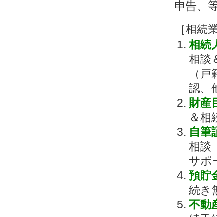
申告、
［相続
相続
相談
（戸
認、
財産
＆相
自筆
相談
サポ
預貯
続き
不動