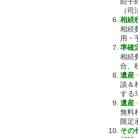
続手
（司
相続
相続
用・
準確
相続
合、
遺産
談＆
する
遺産
無料
限定
その