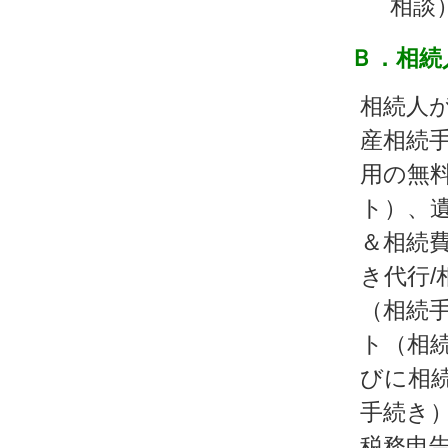
相談
Ｂ．相続
相続人
産相続
用の無料
ト）、
＆相続
き代行/
（相続
ト（相続
びに相
手続き
税務申