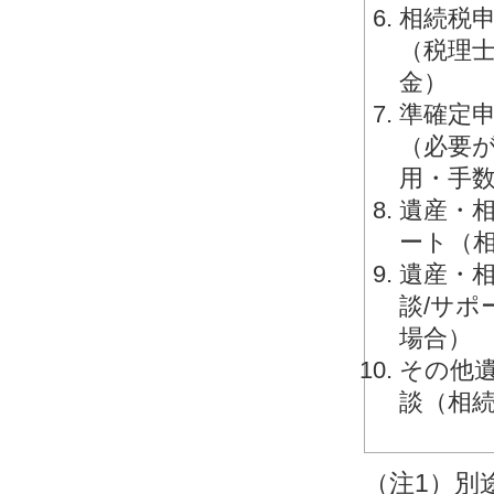
相続税申
（税理
金）
準確定申
（必要
用・手
遺産・相
ート（
遺産・相
談/サ
場合）
その他
談（相
（注1）別