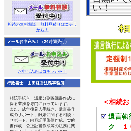
い！
相続の無料相談、無料見積りはコチラ
から！
メールお申込み！（24時間受付）
お申し込みはコチラから！
行政書士 山田経営法務事務所
相続手続き・遺産分割協議書作成に
＜相続お
係る業務を専門に行っています。
また、成年後見人手続き、遺言書作
成のサポート、離婚に関する相談・
遺言執
サポート、内容証明郵便作成、契約
ク
１
書作成、公正証書作成等の法務に関