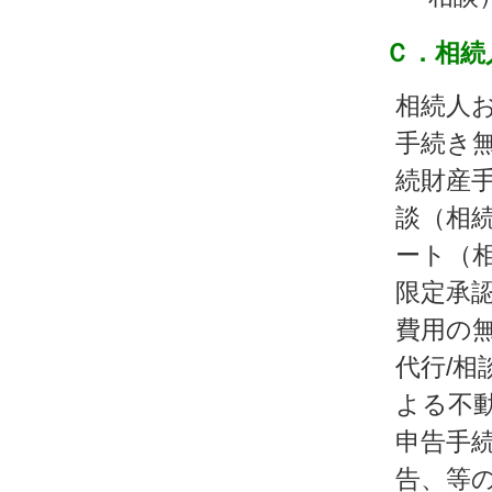
Ｃ．相続
相続人
手続き
続財産手
談（相
ート（相
限定承
費用の
代行/相
よる不
申告手
告、等