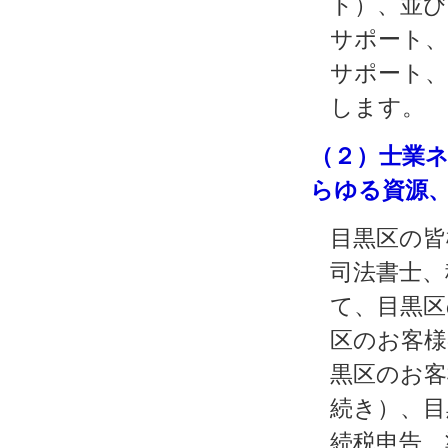
ト）、並び
サポート、
サポート、
します。
（２）士業
らゆる資源
目黒区の皆
司法書士、
て、目黒区
区のお客様
黒区のお客
続き）、目
続税申告、