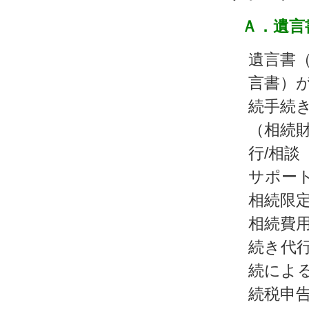
Ａ．遺言
遺言書
言書）
続手続
（相続
行/相談
サポート
相続限
相続費
続き代行
続によ
続税申