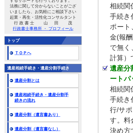
するサポートも行っております。
相続関
法務に関して分からないことがござ
いましたら、お気軽にご相談下さい
手続き
起業・再生・活性化コンサルタント
行 政 書 士 山 田 茂
ポート
行政書士事務所 ・ プロフィール
金(報
トップ
で無く
ＴＯＰへ
計算）
遺産分
遺産相続手続き・遺産分割手続き
ートパ
遺産分割とは
相続関
遺産相続手続き・遺産分割手
手続き
続きの流れ
行/サ
遺産分割（遺言書あり）
す。料
遺産分割（遺言書なし）
決め方