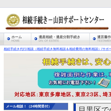
ホーム
遺産相続・遺産分割手続き
遺言書作
HOME
DIV. OF ESTATE
TESTAME
相続手続き代行/相談（相続手続き無料相談＆相続費用の無料相談）/サポート
メール相談！（24時間受付）
目黒区で