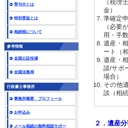
（税理
寄与分とは
金）
準確定申
特別受益とは
（必要
相続税について
用・手
遺産・相
参考情報
ート（
全国公証役場
遺産・相
談/サ
全国法務局
場合）
その他
行政書士事務所
談（相
事務所概要、プロフィール
お申込み
２．遺産分
メール相続の無料相談サポー