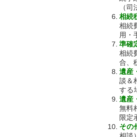
（司
相続
相続
用・
準確
相続
合、
遺産
談＆
する
遺産
無料
限定
その
相談