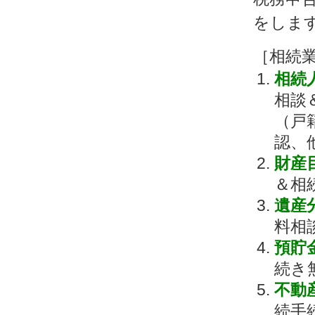
をしま
［相続
相続
相談
（戸
認、
財産
＆相
遺産
料相
預貯
続き
不動
続手