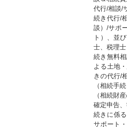
代行/相談
続き代行/
談）/サポ
ト）、並び
士、税理士
続き無料相
よる土地・
きの代行/
（相続手続
（相続財産
確定申告、
続きに係る
サポート