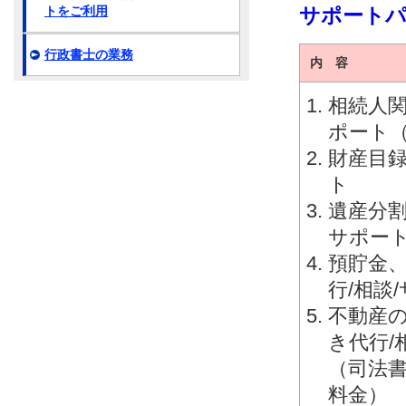
サポート
トをご利用
行政書士の業務
内 容
相続人関
ポート
財産目録
ト
遺産分割
サポー
預貯金
行/相談
不動産
き代行/
（司法
料金）