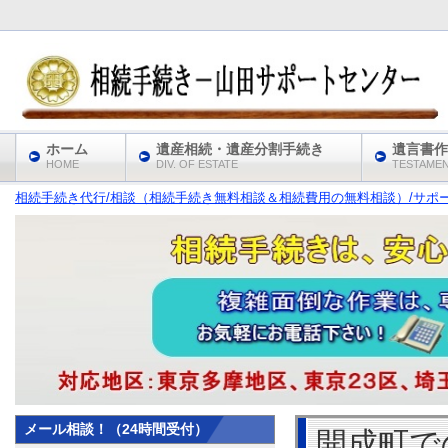
ホーム
遺産相続・遺産分割手続き
遺言書作
HOME
DIV. OF ESTATE
TESTAME
相続手続き代行/相談（相続手続き無料相談＆相続費用の無料相談）/サポート
メール相談！（24時間受付）
開成町で