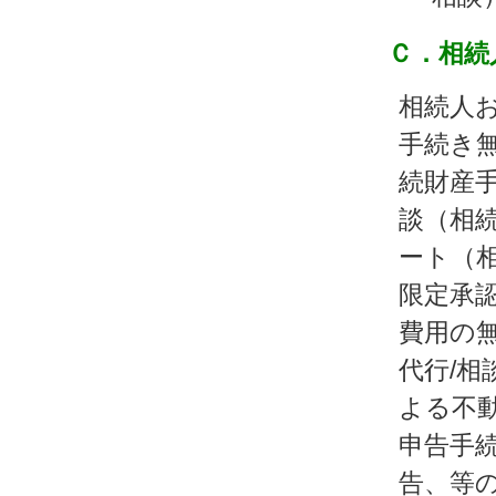
Ｃ．相続
相続人
手続き
続財産手
談（相
ート（相
限定承
費用の
代行/相
よる不
申告手
告、等