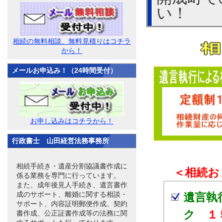
い！
相続の無料相談、無料見積りはコチラ
から！
メールお申込み！（24時間受付）
お申し込みはコチラから！
行政書士 山田経営法務事務所
相続手続き・遺産分割協議書作成に
＜相続お
係る業務を専門に行っています。
また、成年後見人手続き、遺言書作
成のサポート、離婚に関する相談・
遺言執
サポート、内容証明郵便作成、契約
ク
１
書作成、公正証書作成等の法務に関