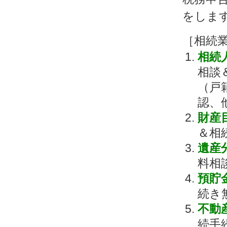
をしま
［相続
相続
相談
（戸
認、
財産
＆相
遺産
料相
預貯
続き
不動
続手