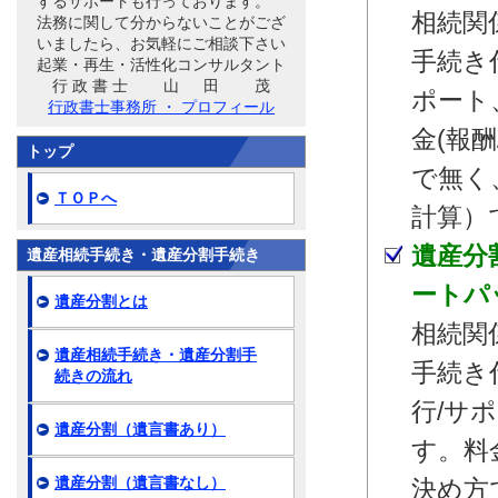
するサポートも行っております。
相続関
法務に関して分からないことがござ
いましたら、お気軽にご相談下さい
手続き
起業・再生・活性化コンサルタント
行 政 書 士 山 田 茂
ポート
行政書士事務所 ・ プロフィール
金(報
トップ
で無く
ＴＯＰへ
計算）
遺産分
遺産相続手続き・遺産分割手続き
ートパ
遺産分割とは
相続関
遺産相続手続き・遺産分割手
手続き
続きの流れ
行/サ
遺産分割（遺言書あり）
す。料
遺産分割（遺言書なし）
決め方