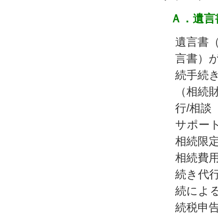
Ａ．遺言
遺言書
言書）
続手続
（相続
行/相談
サポート
相続限
相続費
続き代行
続によ
続税申