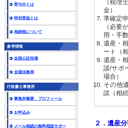
（税理
寄与分とは
金）
準確定申
特別受益とは
（必要
相続税について
用・手
遺産・相
参考情報
ート（
全国公証役場
遺産・相
談/サ
全国法務局
場合）
その他
行政書士事務所
談（相
事務所概要、プロフィール
お申込み
２．遺産分
メール相続の無料相談サポー