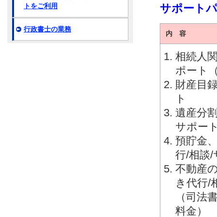
サポート
トをご利用
行政書士の業務
内 容
相続人関
ポート
財産目録
ト
遺産分割
サポー
預貯金
行/相談
不動産
き代行/
（司法
料金）