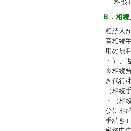
相談
Ｂ．相続
相続人
産相続
用の無料
ト）、
＆相続
き代行/
（相続
ト（相続
びに相
手続き
税務申