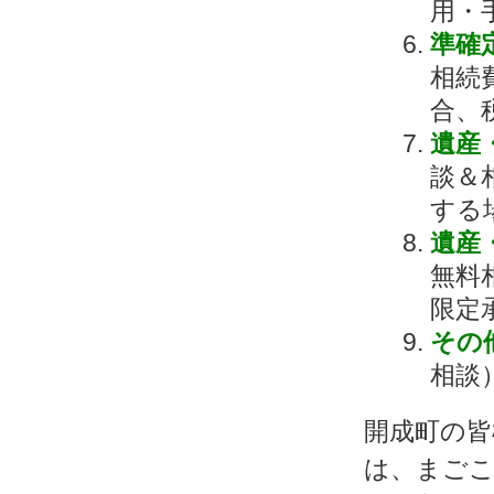
用・
準確
相続
合、
遺産
談＆
する
遺産
無料
限定
その
相談
開成町の皆
は、まごこ