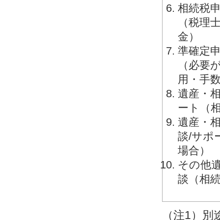
相続税申
（税理
金）
準確定申
（必要
用・手
遺産・相
ート（
遺産・相
談/サ
場合）
その他
談（相
（注1）別