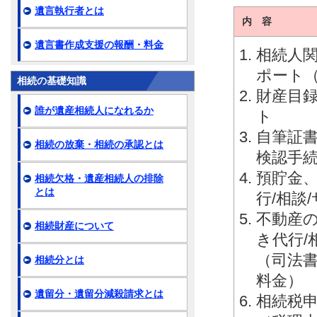
遺言執行者とは
内 容
遺言書作成支援の報酬・料金
相続人関
ポート
相続の基礎知識
財産目録
誰が遺産相続人になれるか
ト
自筆証
相続の放棄・相続の承認とは
検認手続
預貯金
相続欠格・遺産相続人の排除
とは
行/相談
不動産
相続財産について
き代行/
（司法
相続分とは
料金）
遺留分・遺留分減殺請求とは
相続税申