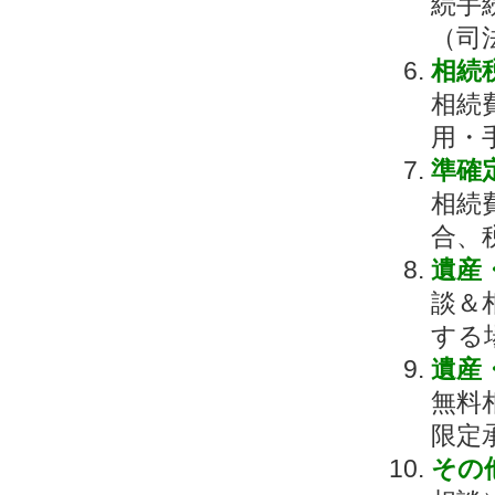
続手
（司
相続
相続
用・
準確
相続
合、
遺産
談＆
する
遺産
無料
限定
その