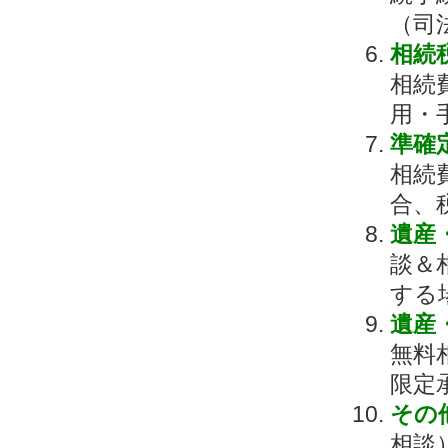
（司
相続
相続
用・
準確
相続
合、
遺産
談＆
する
遺産
無料
限定
その
相談