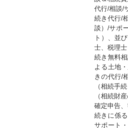
代行/相談
続き代行/
談）/サポ
ト）、並び
士、税理士
続き無料相
よる土地・
きの代行/
（相続手続
（相続財産
確定申告、
続きに係る
サポート