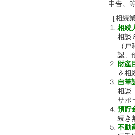
申告、
［相続
相続
相談
（戸
認、
財産
＆相
自筆
相談
サポ
預貯
続き
不動